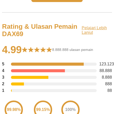
Rating & Ulasan Pemain
Pelajari Lebih
DAX69
Lanjut
4.99
8.888.888 ulasan pemain
5
123.123
4
88.888
3
8.888
2
888
1
88
99.98%
99.15%
100%