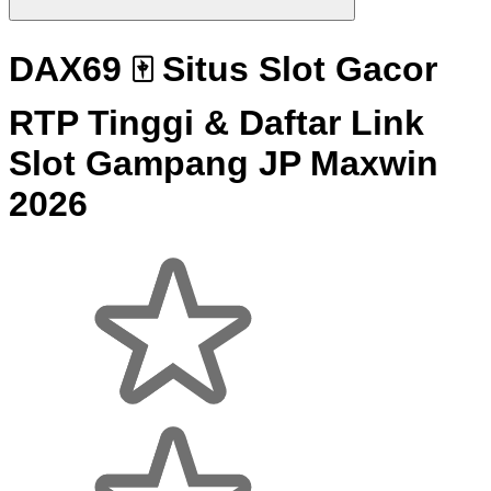
DAX69 🀄 Situs Slot Gacor
RTP Tinggi & Daftar Link
Slot Gampang JP Maxwin
2026