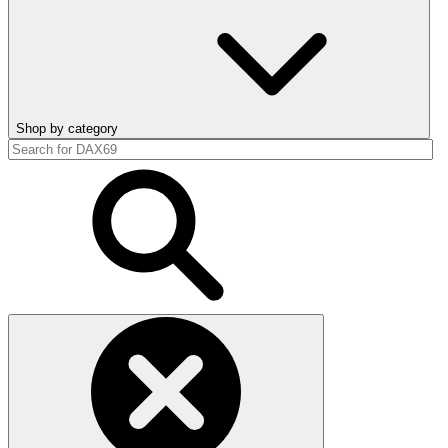
Shop by category