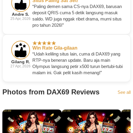
Situs Paling Sat Set!
“Paling demen sama CS-nya DAX69, barusan
deposit QRIS cuma 5 detik langsung masuk
Andre S.
saldo. WD juga nggak ribet drama, murni situs
25 Apr, 2026
pro tahun 2026!”
Win Rate Gila-gilaan
“Udah keliling situs lain, cuma di DAX69 yang
RTP-nya beneran update. Baru aja main
Gilang R.
Olympus langsung petir x500 turun bertubi-tubi
27 Apr, 2026
malam ini. Gak pelit kasih menang!”
Photos from DAX69 Reviews
See all