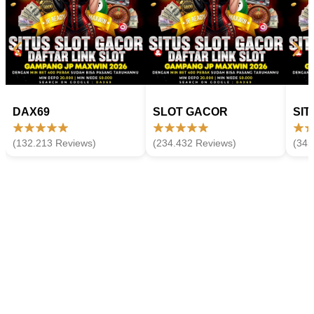
DAX69
SLOT GACOR
SIT
(132.213 Reviews)
(234.432 Reviews)
(345