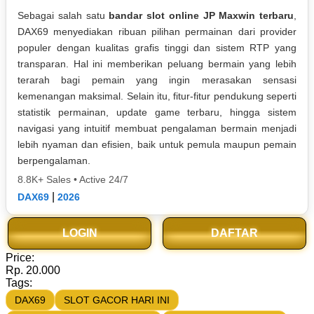
Sebagai salah satu
bandar slot online JP Maxwin terbaru
,
DAX69 menyediakan ribuan pilihan permainan dari provider
populer dengan kualitas grafis tinggi dan sistem RTP yang
transparan. Hal ini memberikan peluang bermain yang lebih
terarah bagi pemain yang ingin merasakan sensasi
kemenangan maksimal. Selain itu, fitur-fitur pendukung seperti
statistik permainan, update game terbaru, hingga sistem
navigasi yang intuitif membuat pengalaman bermain menjadi
lebih nyaman dan efisien, baik untuk pemula maupun pemain
berpengalaman.
8.8K+ Sales
•
Active 24/7
|
DAX69
2026
LOGIN
DAFTAR
Price:
Rp. 20.000
Tags:
DAX69
SLOT GACOR HARI INI