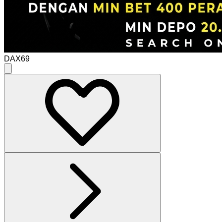
DAX69